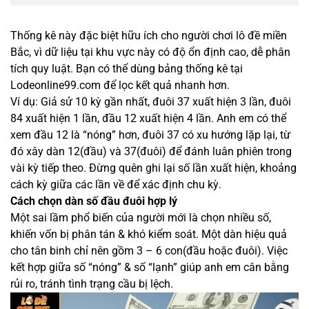
Thống kê này đặc biệt hữu ích cho người chơi lô đề miền
Bắc, vì dữ liệu tại khu vực này có độ ổn định cao, dễ phân
tích quy luật. Bạn có thể dùng bảng thống kê tại
Lodeonline99.com để lọc kết quả nhanh hơn.
Ví dụ: Giả sử 10 kỳ gần nhất, đuôi 37 xuất hiện 3 lần, đuôi
84 xuất hiện 1 lần, đầu 12 xuất hiện 4 lần. Anh em có thể
xem đầu 12 là “nóng” hơn, đuôi 37 có xu hướng lặp lại, từ
đó xây dàn 12(đầu) và 37(đuôi) để đánh luân phiên trong
vài kỳ tiếp theo. Đừng quên ghi lại số lần xuất hiện, khoảng
cách kỳ giữa các lần về để xác định chu kỳ.
Cách chọn dàn số đầu đuôi hợp lý
Một sai lầm phổ biến của người mới là chọn nhiều số,
khiến vốn bị phân tán & khó kiểm soát. Một dàn hiệu quả
cho tân binh chỉ nên gồm 3 – 6 con(đầu hoặc đuôi). Việc
kết hợp giữa số “nóng” & số “lạnh” giúp anh em cân bằng
rủi ro, tránh tình trạng cầu bị lệch.