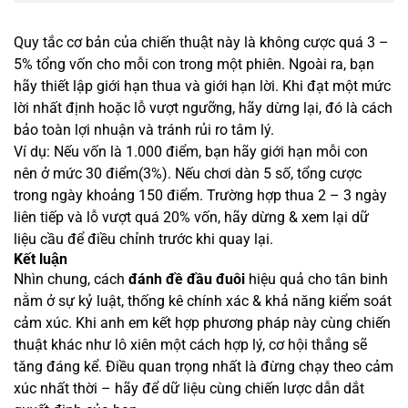
Quy tắc cơ bản của chiến thuật này là không cược quá 3 –
5% tổng vốn cho mỗi con trong một phiên. Ngoài ra, bạn
hãy thiết lập giới hạn thua và giới hạn lời. Khi đạt một mức
lời nhất định hoặc lỗ vượt ngưỡng, hãy dừng lại, đó là cách
bảo toàn lợi nhuận và tránh rủi ro tâm lý.
Ví dụ: Nếu vốn là 1.000 điểm, bạn hãy giới hạn mỗi con
nên ở mức 30 điểm(3%). Nếu chơi dàn 5 số, tổng cược
trong ngày khoảng 150 điểm. Trường hợp thua 2 – 3 ngày
liên tiếp và lỗ vượt quá 20% vốn, hãy dừng & xem lại dữ
liệu cầu để điều chỉnh trước khi quay lại.
Kết luận
Nhìn chung, cách
đánh đề đầu đuôi
hiệu quả cho tân binh
nằm ở sự kỷ luật, thống kê chính xác & khả năng kiểm soát
cảm xúc. Khi anh em kết hợp phương pháp này cùng chiến
thuật khác như lô xiên một cách hợp lý, cơ hội thắng sẽ
tăng đáng kể. Điều quan trọng nhất là đừng chạy theo cảm
xúc nhất thời – hãy để dữ liệu cùng chiến lược dẫn dắt