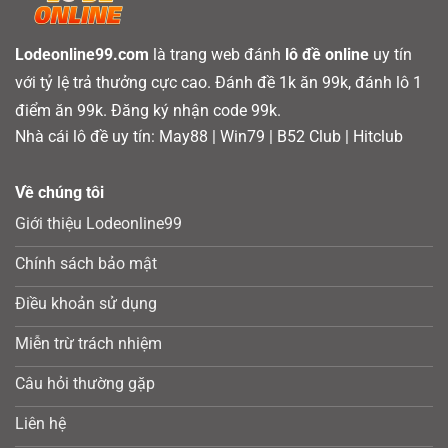
Đánh
Con
Số
Lodeonline99.com
là trang web đánh
lô đề online
uy tín
Gì?
với tỷ lệ trả thưởng cực cao. Đánh đề 1k ăn 99k, đánh lô 1
điểm ăn 99k. Đăng ký nhận code 99k.
Nhà cái lô đề uy tín:
May88
|
Win79
|
B52 Club
|
Hitclub
Về chúng tôi
Giới thiệu Lodeonline99
Chính sách bảo mật
Điều khoản sử dụng
Miễn trừ trách nhiệm
Câu hỏi thường gặp
Liên hệ