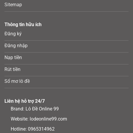
Sitemap
Thông tin hữu ích
Đăng ký
Đăng nhập
Nạp tiền
Rút tiền
Sổ mơ lô đề
Liên hệ hỗ trợ 24/7
Brand: Lô Đề Online 99
Website: lodeonline99.com
Hotline: 0965314962