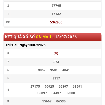
2
57795
1
16132
536266
ĐB
KẾT QUẢ XỔ SỐ
CÀ MAU
-
13/07/2026
Thứ Hai
-
Ngày
13/07/2026
70
8
7
874
6
9069
9501
4841
5
8357
27175
90925
66397
63591
4
36897
04437
39300
3
15667
06530