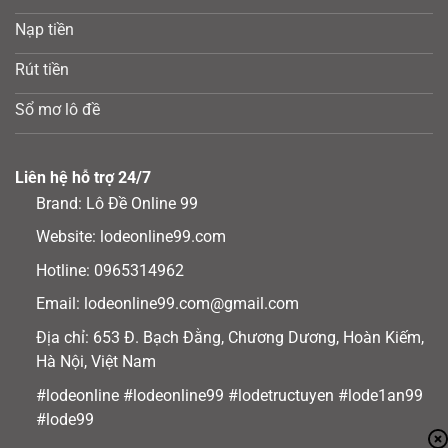
Nạp tiền
Rút tiền
Sổ mơ lô đề
Liên hệ hỗ trợ 24/7
Brand: Lô Đề Online 99
Website: lodeonline99.com
Hotline: 0965314962
Email:
lodeonline99.com@gmail.com
Địa chỉ: 653 Đ. Bạch Đằng, Chương Dương, Hoàn Kiếm,
Hà Nội, Việt Nam
#lodeonline #lodeonline99 #lodetructuyen #lode1an99
#lode99