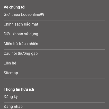
Về chúng tôi
Giới thiệu Lodeonline99
Chính sách bảo mật
Điều khoản sử dụng
Miễn trừ trách nhiệm
Câu hỏi thường gặp
Liên hệ
Sitemap
Thông tin hữu ích
Đăng ký
Đăng nhập