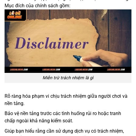
Mục đích của chính sách gồm:
Miễn trừ trách nhiệm là gì
Rõ ràng hóa phạm vi chịu trách nhiệm giữa người chơi và
nền tảng.
Bảo vệ nền tảng trước các tình huống rủi ro hoặc tranh
chấp ngoài khả năng kiểm soát.
Giúp bạn hiểu rằng cần sử dụng dịch vụ có trách nhiệm,