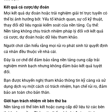
Kết quả cá cược/dự đoán
Mọi kết quả dự đoán hoặc trải nghiệm giải trí trực tuyến có
thể bị ảnh hưởng bởi: Yếu tố khách quan, sự cố kỹ thuật,
thay đổi dữ liệu ngoài kiểm soát của nền tảng. Cụ thể:
Nền tảng không chịu trách nhiệm pháp lý đối với kết quả
cá cược, dự đoán hoặc dữ liệu tham khảo.
Người chơi cần hiểu rằng mọi rủi ro phát sinh từ quyết định
cá nhân đều thuộc về nhà cái.
Đây là cơ chế để đảm bảo rằng nền tảng cung cấp trải
nghiệm minh bạch nhưng không đảm bảo kết quả tuyệt
đối.
Bạn được khuyến nghị tham khảo thông tin kỹ càng và sử
dụng dịch vụ một cách có trách nhiệm, hạn chế rủi ro, đảm
bảo an toàn cho bản thân.
Giới hạn trách nhiệm về bên thứ ba
Nền tảng có thể liên kết hoặc cung cấp dữ liệu từ các bên