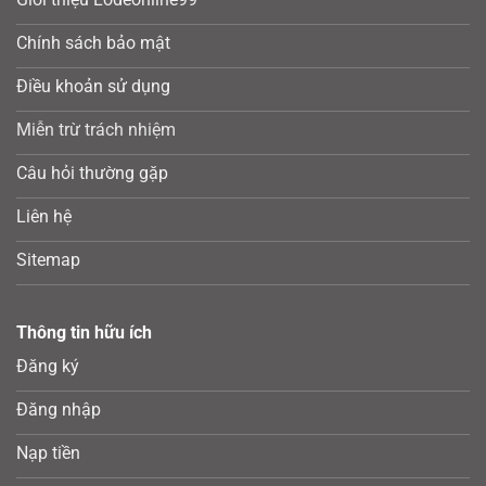
Chính sách bảo mật
Điều khoản sử dụng
Miễn trừ trách nhiệm
Câu hỏi thường gặp
Liên hệ
Sitemap
Thông tin hữu ích
Đăng ký
Đăng nhập
Nạp tiền