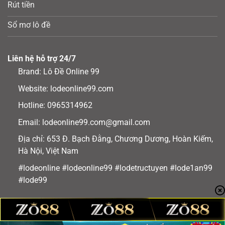
Rút tiền
Sổ mơ lô đề
Liên hệ hỗ trợ 24/7
Brand: Lô Đề Online 99
Website: lodeonline99.com
Hotline: 0965314962
Email:
lodeonline99.com@gmail.com
Địa chỉ: 653 Đ. Bạch Đằng, Chương Dương, Hoàn Kiếm,
Hà Nội, Việt Nam
#lodeonline #lodeonline99 #lodetructuyen #lode1an99
#lode99