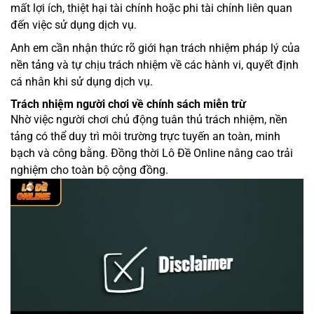
mất lợi ích, thiệt hại tài chính hoặc phi tài chính liên quan
đến việc sử dụng dịch vụ.
Anh em cần nhận thức rõ giới hạn trách nhiệm pháp lý của
nền tảng và tự chịu trách nhiệm về các hành vi, quyết định
cá nhân khi sử dụng dịch vụ.
Trách nhiệm người chơi về chính sách miễn trừ
Nhờ việc người chơi chủ động tuân thủ trách nhiệm, nền
tảng có thể duy trì môi trường trực tuyến an toàn, minh
bạch và công bằng. Đồng thời Lô Đề Online nâng cao trải
nghiệm cho toàn bộ cộng đồng.