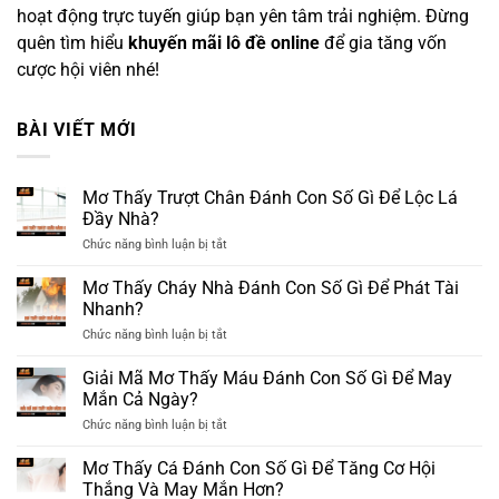
hoạt động trực tuyến giúp bạn yên tâm trải nghiệm. Đừng
quên tìm hiểu
khuyến mãi lô đề online
để gia tăng vốn
cược hội viên nhé!
BÀI VIẾT MỚI
Mơ Thấy Trượt Chân Đánh Con Số Gì Để Lộc Lá
Đầy Nhà?
Chức năng bình luận bị tắt
ở
Mơ
Thấy
Mơ Thấy Cháy Nhà Đánh Con Số Gì Để Phát Tài
Trượt
Nhanh?
Chân
Đánh
Chức năng bình luận bị tắt
ở
Con
Mơ
Số
Thấy
Giải Mã Mơ Thấy Máu Đánh Con Số Gì Để May
Gì
Cháy
Mắn Cả Ngày?
Để
Nhà
Lộc
Đánh
Chức năng bình luận bị tắt
ở
Lá
Con
Giải
Đầy
Số
Mã
Mơ Thấy Cá Đánh Con Số Gì Để Tăng Cơ Hội
Nhà?
Gì
Mơ
Thắng Và May Mắn Hơn?
Để
Thấy