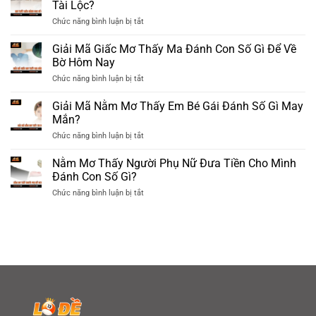
Tài Lộc?
May
Để
Cắn
Mắn
Trúng
Đánh
Chức năng bình luận bị tắt
ở
Hơn?
Lớn
Con
Mơ
Tại
Số
Thấy
Giải Mã Giấc Mơ Thấy Ma Đánh Con Số Gì Để Về
Lodeonline99.com?
Gì
Mèo
Bờ Hôm Nay
Để
Đánh
Đổi
Con
Chức năng bình luận bị tắt
ở
Vận
Số
Giải
Nhanh
Gì
Mã
Giải Mã Nằm Mơ Thấy Em Bé Gái Đánh Số Gì May
Chóng?
Để
Giấc
Mắn?
Gặp
Mơ
May
Thấy
Chức năng bình luận bị tắt
ở
Mắn
Ma
Giải
Tài
Đánh
Mã
Nằm Mơ Thấy Người Phụ Nữ Đưa Tiền Cho Mình
Lộc?
Con
Nằm
Đánh Con Số Gì?
Số
Mơ
Gì
Thấy
Chức năng bình luận bị tắt
ở
Để
Em
Nằm
Về
Bé
Mơ
Bờ
Gái
Thấy
Hôm
Đánh
Người
Nay
Số
Phụ
Gì
Nữ
May
Đưa
Mắn?
Tiền
Cho
Mình