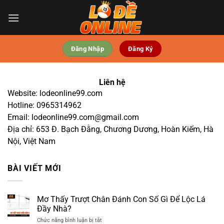
Bỏ
qua
nội
dung
Đăng Nhập
Đăng Ký
Liên hệ
Website:
lodeonline99.com
Hotline: 0965314962
Email:
lodeonline99.com@gmail.com
Địa chỉ: 653 Đ. Bạch Đằng, Chương Dương, Hoàn Kiếm, Hà
Nội, Việt Nam
BÀI VIẾT MỚI
Mơ Thấy Trượt Chân Đánh Con Số Gì Để Lộc Lá
Đầy Nhà?
Chức năng bình luận bị tắt
ở