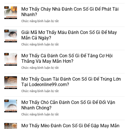
Mơ
Thấy
Mơ Thấy Cháy Nhà Đánh Con Số Gì Để Phát Tài
Trượt
Nhanh?
Chân
Đánh
Chức năng bình luận bị tắt
ở
Con
Mơ
Số
Thấy
Giải Mã Mơ Thấy Máu Đánh Con Số Gì Để May
Gì
Cháy
Mắn Cả Ngày?
Để
Nhà
Lộc
Đánh
Chức năng bình luận bị tắt
ở
Lá
Con
Giải
Đầy
Số
Mã
Mơ Thấy Cá Đánh Con Số Gì Để Tăng Cơ Hội
Nhà?
Gì
Mơ
Thắng Và May Mắn Hơn?
Để
Thấy
Phát
Máu
Chức năng bình luận bị tắt
ở
Tài
Đánh
Mơ
Nhanh?
Con
Thấy
Mơ Thấy Quan Tài Đánh Con Số Gì Để Trúng Lớn
Số
Cá
Tại Lodeonline99.com?
Gì
Đánh
Để
Con
Chức năng bình luận bị tắt
ở
May
Số
Mơ
Mắn
Gì
Thấy
Mơ Thấy Chó Cắn Đánh Con Số Gì Để Đổi Vận
Cả
Để
Quan
Nhanh Chóng?
Ngày?
Tăng
Tài
Cơ
Đánh
Chức năng bình luận bị tắt
ở
Hội
Con
Mơ
Thắng
Số
Thấy
Mơ Thấy Mèo Đánh Con Số Gì Để Gặp May Mắn
Và
Gì
Chó