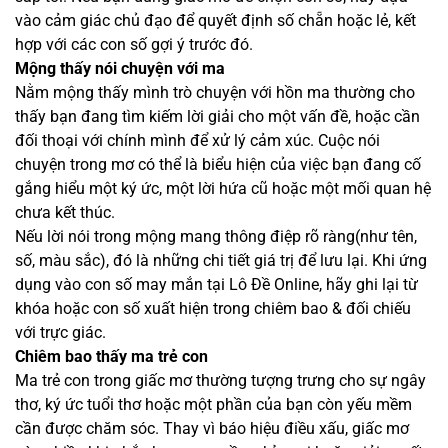
vào cảm giác chủ đạo để quyết định số chẵn hoặc lẻ, kết
hợp với các con số gợi ý trước đó.
Mộng thấy nói chuyện với ma
Nằm mộng thấy mình trò chuyện với hồn ma thường cho
thấy bạn đang tìm kiếm lời giải cho một vấn đề, hoặc cần
đối thoại với chính mình để xử lý cảm xúc. Cuộc nói
chuyện trong mơ có thể là biểu hiện của việc bạn đang cố
gắng hiểu một ký ức, một lời hứa cũ hoặc một mối quan hệ
chưa kết thúc.
Nếu lời nói trong mộng mang thông điệp rõ ràng(như tên,
số, màu sắc), đó là những chi tiết giá trị để lưu lại. Khi ứng
dụng vào con số may mắn tại Lô Đề Online, hãy ghi lại từ
khóa hoặc con số xuất hiện trong chiêm bao & đối chiếu
với trực giác.
Chiêm bao thấy ma trẻ con
Ma trẻ con trong giấc mơ thường tượng trưng cho sự ngây
thơ, ký ức tuổi thơ hoặc một phần của bạn còn yếu mềm
cần được chăm sóc. Thay vì báo hiệu điều xấu, giấc mơ