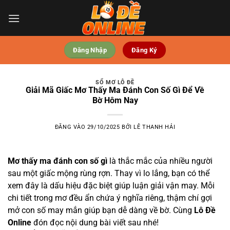
Bỏ
qua
nội
dung
Đăng Nhập
Đăng Ký
SỔ MƠ LÔ ĐỀ
Giải Mã Giấc Mơ Thấy Ma Đánh Con Số Gì Để Về
Bờ Hôm Nay
ĐĂNG VÀO
29/10/2025
BỞI
LÊ THANH HẢI
Mơ thấy ma đánh con số gì
là thắc mắc của nhiều người
sau một giấc mộng rùng rợn. Thay vì lo lắng, bạn có thể
xem đây là dấu hiệu đặc biệt giúp luận giải vận may. Mỗi
chi tiết trong mơ đều ẩn chứa ý nghĩa riêng, thậm chí gợi
mở con số may mắn giúp bạn dễ dàng về bờ. Cùng
Lô Đề
Online
đón đọc nội dung bài viết sau nhé!