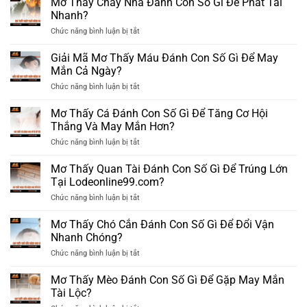
Mơ Thấy Cháy Nhà Đánh Con Số Gì Để Phát Tài
Trượt
Nhanh?
Chân
Đánh
Chức năng bình luận bị tắt
ở
Con
Mơ
Số
Thấy
Giải Mã Mơ Thấy Máu Đánh Con Số Gì Để May
Gì
Cháy
Mắn Cả Ngày?
Để
Nhà
Lộc
Đánh
Chức năng bình luận bị tắt
ở
Lá
Con
Giải
Đầy
Số
Mã
Mơ Thấy Cá Đánh Con Số Gì Để Tăng Cơ Hội
Nhà?
Gì
Mơ
Thắng Và May Mắn Hơn?
Để
Thấy
Phát
Máu
Chức năng bình luận bị tắt
ở
Tài
Đánh
Mơ
Nhanh?
Con
Thấy
Mơ Thấy Quan Tài Đánh Con Số Gì Để Trúng Lớn
Số
Cá
Tại Lodeonline99.com?
Gì
Đánh
Để
Con
Chức năng bình luận bị tắt
ở
May
Số
Mơ
Mắn
Gì
Thấy
Mơ Thấy Chó Cắn Đánh Con Số Gì Để Đổi Vận
Cả
Để
Quan
Nhanh Chóng?
Ngày?
Tăng
Tài
Cơ
Đánh
Chức năng bình luận bị tắt
ở
Hội
Con
Mơ
Thắng
Số
Thấy
Mơ Thấy Mèo Đánh Con Số Gì Để Gặp May Mắn
Và
Gì
Chó
Tài Lộc?
May
Để
Cắn
Mắn