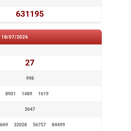
631195
-
18/07/2026
27
998
8901
1489
1619
3647
669
32028
56757
84499