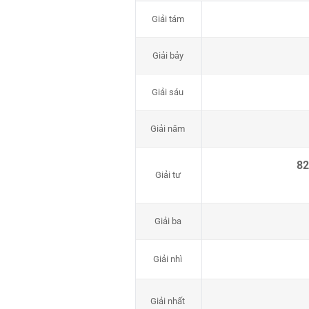
Giải tám
Giải bảy
Giải sáu
Giải năm
82
Giải tư
Giải ba
Giải nhì
Giải nhất