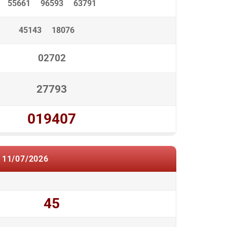
55661
96593
63791
45143
18076
02702
27793
019407
-
11/07/2026
45