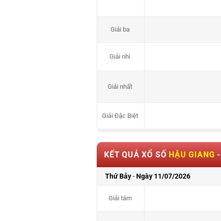
Giải ba
Giải nhì
Giải nhất
Giải Đặc Biệt
KẾT QUẢ XỔ SỐ
HẬU GIANG
Thứ Bảy
-
Ngày
11/07/2026
Giải tám