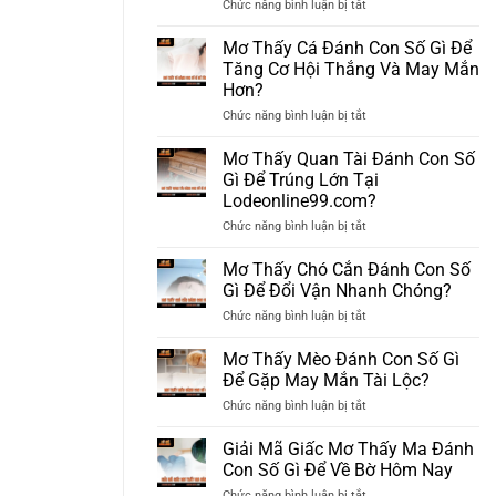
Lộc
Đánh
Chức năng bình luận bị tắt
ở
Lá
Con
Giải
Đầy
Số
Mã
Mơ Thấy Cá Đánh Con Số Gì Để
Nhà?
Gì
Mơ
Tăng Cơ Hội Thắng Và May Mắn
Để
Thấy
Hơn?
Phát
Máu
Tài
Đánh
Chức năng bình luận bị tắt
ở
Nhanh?
Con
Mơ
Số
Thấy
Mơ Thấy Quan Tài Đánh Con Số
Gì
Cá
Gì Để Trúng Lớn Tại
Để
Đánh
Lodeonline99.com?
May
Con
Mắn
Số
Chức năng bình luận bị tắt
ở
Cả
Gì
Mơ
Ngày?
Để
Thấy
Mơ Thấy Chó Cắn Đánh Con Số
Tăng
Quan
Gì Để Đổi Vận Nhanh Chóng?
Cơ
Tài
Hội
Đánh
Chức năng bình luận bị tắt
ở
Thắng
Con
Mơ
Và
Số
Thấy
Mơ Thấy Mèo Đánh Con Số Gì
May
Gì
Chó
Để Gặp May Mắn Tài Lộc?
Mắn
Để
Cắn
Hơn?
Trúng
Đánh
Chức năng bình luận bị tắt
ở
Lớn
Con
Mơ
Tại
Số
Thấy
Giải Mã Giấc Mơ Thấy Ma Đánh
Lodeonline99.com?
Gì
Mèo
Con Số Gì Để Về Bờ Hôm Nay
Để
Đánh
Đổi
Con
Chức năng bình luận bị tắt
ở