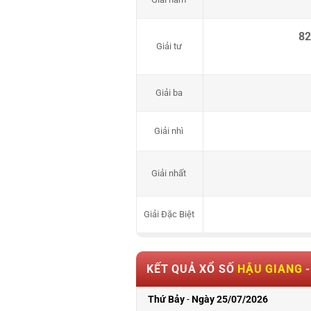
82
Giải tư
Giải ba
Giải nhì
Giải nhất
Giải Đặc Biệt
KẾT QUẢ XỔ SỐ
HẬU GIANG
Thứ Bảy
-
Ngày
25/07/2026