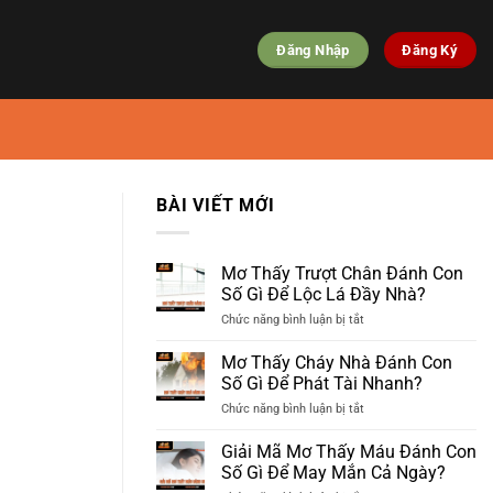
Đăng Nhập
Đăng Ký
BÀI VIẾT MỚI
Mơ Thấy Trượt Chân Đánh Con
Số Gì Để Lộc Lá Đầy Nhà?
Chức năng bình luận bị tắt
ở
Mơ
Thấy
Mơ Thấy Cháy Nhà Đánh Con
Trượt
Số Gì Để Phát Tài Nhanh?
Chân
Đánh
Chức năng bình luận bị tắt
ở
Con
Mơ
Số
Thấy
Giải Mã Mơ Thấy Máu Đánh Con
Gì
Cháy
Số Gì Để May Mắn Cả Ngày?
Để
Nhà