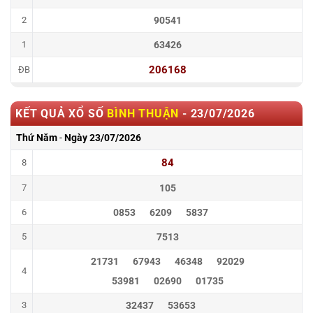
2
90541
1
63426
206168
ĐB
KẾT QUẢ XỔ SỐ
BÌNH THUẬN
-
23/07/2026
Thứ Năm
-
Ngày
23/07/2026
84
8
7
105
6
0853
6209
5837
5
7513
21731
67943
46348
92029
4
53981
02690
01735
3
32437
53653