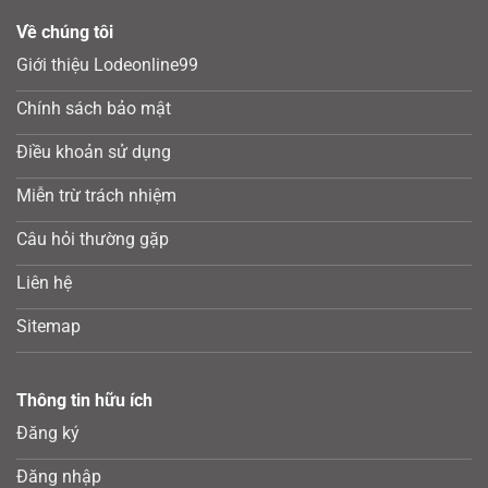
Về chúng tôi
Giới thiệu Lodeonline99
Chính sách bảo mật
Điều khoản sử dụng
Miễn trừ trách nhiệm
Câu hỏi thường gặp
Liên hệ
Sitemap
Thông tin hữu ích
Đăng ký
Đăng nhập