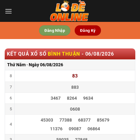
Bỏ
qua
nội
dung
Đăng Nhập
Đăng Ký
KẾT QUẢ XỔ SỐ
BÌNH THUẬN
-
06/08/2026
Thứ Năm
-
Ngày
06/08/2026
83
8
7
883
6
3467
8264
9634
5
0608
45303
77388
68377
85679
4
11376
09087
06864
3
59035
27848