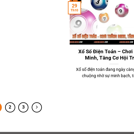
29
Th10
Xổ Số Điện Toán – Chơ
Minh, Tăng Cơ Hội T
Xổ số điện toán đang ngày càn
chuộng nhờ sự minh bạch, tiệ
2
3