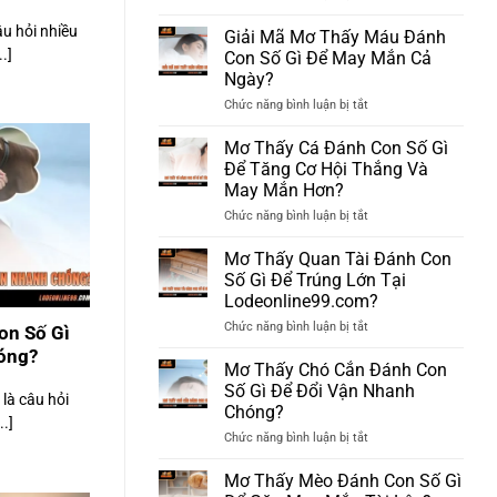
Con
Mơ
Số
Thấy
u hỏi nhiều
Giải Mã Mơ Thấy Máu Đánh
Gì
Cháy
.]
Con Số Gì Để May Mắn Cả
Để
Nhà
Ngày?
Lộc
Đánh
Lá
Con
Chức năng bình luận bị tắt
ở
Đầy
Số
Giải
Nhà?
Gì
Mã
Mơ Thấy Cá Đánh Con Số Gì
Để
Mơ
Để Tăng Cơ Hội Thắng Và
Phát
Thấy
May Mắn Hơn?
Tài
Máu
Nhanh?
Đánh
Chức năng bình luận bị tắt
ở
Con
Mơ
Số
Thấy
Mơ Thấy Quan Tài Đánh Con
Gì
Cá
Số Gì Để Trúng Lớn Tại
Để
Đánh
Lodeonline99.com?
May
Con
Mắn
Số
Chức năng bình luận bị tắt
ở
on Số Gì
Cả
Gì
Mơ
Ngày?
óng?
Để
Thấy
Mơ Thấy Chó Cắn Đánh Con
Tăng
Quan
Số Gì Để Đổi Vận Nhanh
Cơ
Tài
là câu hỏi
Chóng?
Hội
Đánh
..]
Thắng
Con
Chức năng bình luận bị tắt
ở
Và
Số
Mơ
May
Gì
Thấy
Mơ Thấy Mèo Đánh Con Số Gì
Mắn
Để
Chó