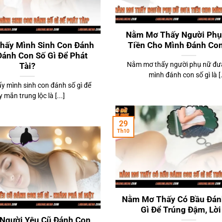
Nằm Mơ Thấy Người Phụ
hấy Mình Sinh Con Đánh
Tiền Cho Mình Đánh Con
Đánh Con Số Gì Để Phát
Nằm mơ thấy người phụ nữ đưa
Tài?
mình đánh con số gì là [.
 mình sinh con đánh số gì để
 mắn trung lộc là [...]
29
Th10
Nằm Mơ Thấy Có Bầu Đán
Gì Để Trúng Đậm, Lời
Người Yêu Cũ Đánh Con