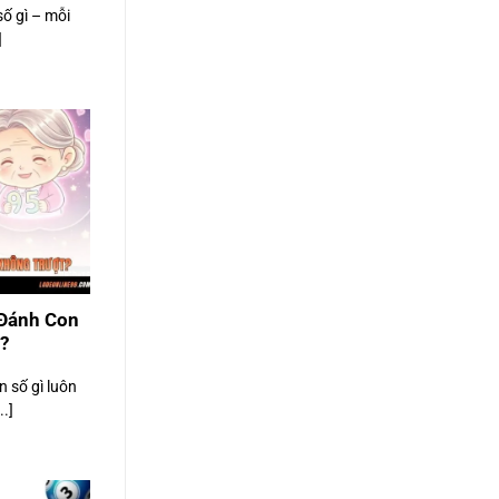
ố gì – mỗi
]
Đánh Con
?
 số gì luôn
..]