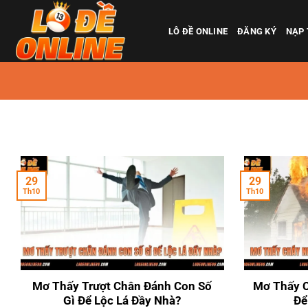
Bỏ
qua
LÔ ĐỀ ONLINE
ĐĂNG KÝ
NẠP 
nội
dung
29
29
Th10
Th10
Mơ Thấy Trượt Chân Đánh Con Số
Mơ Thấy C
Gì Để Lộc Lá Đầy Nhà?
Để