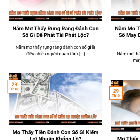
Nằm Mơ Thấy Rụng Răng Đánh Con
Nằm Mơ T
Số Gì Để Phát Tài Phát Lộc?
Số May 
Nằm mơ thấy rụng răng đánh con số gì là
điều nhiều người quan tâm [...]
Nằm mơ thấy
may
29
Th10
29
Th10
Mơ Thấy Tiền Đánh Con Số Gì Kiếm
Lợi Nhuận Khổng Lồ?
Mơ Thấy 