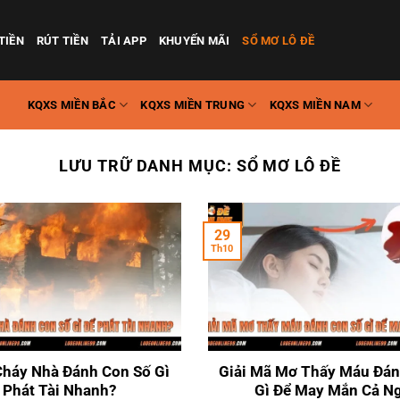
TIỀN
RÚT TIỀN
TẢI APP
KHUYẾN MÃI
SỔ MƠ LÔ ĐỀ
KQXS MIỀN BẮC
KQXS MIỀN TRUNG
KQXS MIỀN NAM
LƯU TRỮ DANH MỤC:
SỔ MƠ LÔ ĐỀ
29
Th10
háy Nhà Đánh Con Số Gì
Giải Mã Mơ Thấy Máu Đá
 Phát Tài Nhanh?
Gì Để May Mắn Cả N