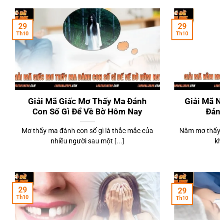
29
29
Th10
Th10
Giải Mã Giấc Mơ Thấy Ma Đánh
Giải Mã 
Con Số Gì Để Về Bờ Hôm Nay
Đán
Mơ thấy ma đánh con số gì là thắc mắc của
Nằm mơ thấy 
nhiều người sau một [...]
k
29
29
Th10
Th10