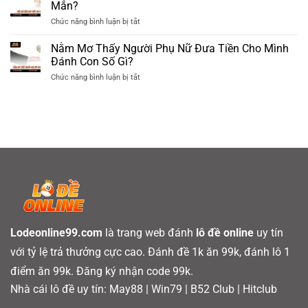
Mắn?
Gặp
Mơ
May
Thấy
Chức năng bình luận bị tắt
ở
Mắn
Ma
Giải
Tài
Đánh
Mã
Nằm Mơ Thấy Người Phụ Nữ Đưa Tiền Cho Mình
Lộc?
Con
Nằm
Đánh Con Số Gì?
Số
Mơ
Gì
Thấy
Chức năng bình luận bị tắt
ở
Để
Em
Nằm
Về
Bé
Mơ
Bờ
Gái
Thấy
Hôm
Đánh
Người
Nay
Số
Phụ
Gì
Nữ
May
Đưa
Mắn?
Tiền
Cho
Mình
Đánh
Con
Số
Lodeonline99.com
là trang web đánh
lô đề online
uy tín
Gì?
với tỷ lệ trả thưởng cực cao. Đánh đề 1k ăn 99k, đánh lô 1
điểm ăn 99k. Đăng ký nhận code 99k.
Nhà cái lô đề uy tín:
May88
|
Win79
|
B52 Club
|
Hitclub