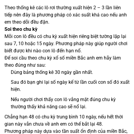
Theo thống kê các lô rơi thường xuất hiện 2 – 3 lần liên
tiếp nên đây là phương pháp có xác suất khá cao nếu anh
em theo dõi đều đặn.
Soi theo chu kỳ
Mỗi con lô đều có chu kỳ xuất hiện riêng biệt tường lặp lại
sau 7, 10 hoặc 15 ngày. Phương pháp này giúp người chơi
biết được khi nào con lô đến hạn nổ.
Để soi cầu theo chu kỳ xổ số miền Bắc anh em hãy làm
theo đúng như sau:
Dùng bảng thống kê 30 ngày gần nhất.
Sau đó bạn ghi lại số ngày kể từ lần cuối con số đó xuất
hiện.
Nếu người chơi thấy con lô vắng mặt đúng chu kỳ
thường thấy khả năng cao sẽ nổ lại.
Chẳng hạn 48 có chu kỳ trung bình 10 ngày, nếu hết thời
gian này vẫn chưa về anh em có thể bắt lại 48.
Phương pháp này dựa vào tần suất ổn định của miền Bắc,