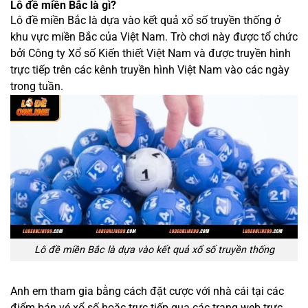
Lô đề miền Bắc là gì?
Lô đề miền Bắc là dựa vào kết quả xổ số truyền thống ở
khu vực miền Bắc của Việt Nam. Trò chơi này được tổ chức
bởi Công ty Xổ số Kiến thiết Việt Nam và được truyền hình
trực tiếp trên các kênh truyền hình Việt Nam vào các ngày
trong tuần.
Lô đề miền Bắc là dựa vào kết quả xổ số truyền thống
Anh em tham gia bằng cách đặt cược với nhà cái tại các
điểm bán vé xổ số hoặc trực tiếp qua các trang web trực