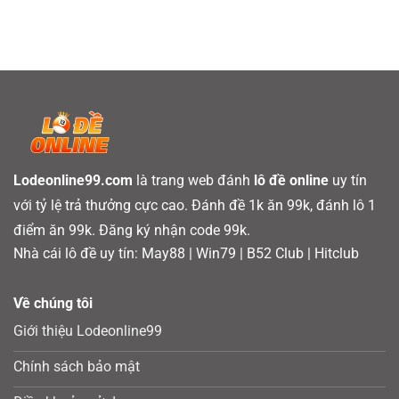
Về
Bé
Mơ
Bờ
Gái
Thấy
Hôm
Đánh
Người
Nay
Số
Phụ
Gì
Nữ
May
Đưa
Mắn?
Tiền
Cho
Mình
Đánh
Con
Số
Lodeonline99.com
là trang web đánh
lô đề online
uy tín
Gì?
với tỷ lệ trả thưởng cực cao. Đánh đề 1k ăn 99k, đánh lô 1
điểm ăn 99k. Đăng ký nhận code 99k.
Nhà cái lô đề uy tín:
May88
|
Win79
|
B52 Club
|
Hitclub
Về chúng tôi
Giới thiệu Lodeonline99
Chính sách bảo mật