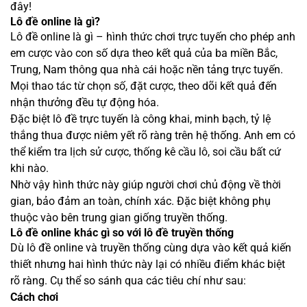
đây!
Lô đề online là gì?
Lô đề online là gì – hình thức chơi trực tuyến cho phép anh
em cược vào con số dựa theo kết quả của ba miền Bắc,
Trung, Nam thông qua nhà cái hoặc nền tảng trực tuyến.
Mọi thao tác từ chọn số, đặt cược, theo dõi kết quả đến
nhận thưởng đều tự động hóa.
Đặc biệt lô đề trực tuyến là công khai, minh bạch, tỷ lệ
thắng thua được niêm yết rõ ràng trên hệ thống. Anh em có
thể kiểm tra lịch sử cược, thống kê cầu lô, soi cầu bất cứ
khi nào.
Nhờ vậy hình thức này giúp người chơi chủ động về thời
gian, bảo đảm an toàn, chính xác. Đặc biệt không phụ
thuộc vào bên trung gian giống truyền thống.
Lô đề online khác gì so với lô đề truyền thống
Dù lô đề online và truyền thống cùng dựa vào kết quả kiến
thiết nhưng hai hình thức này lại có nhiều điểm khác biệt
rõ ràng. Cụ thể so sánh qua các tiêu chí như sau:
Cách chơi