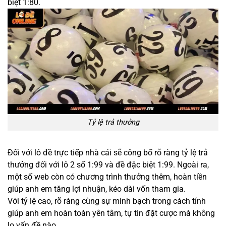
biệt 1:80.
Tỷ lệ trả thưởng
Đối với lô đề trực tiếp nhà cái sẽ công bố rõ ràng tỷ lệ trả
thưởng đối với lô 2 số 1:99 và đề đặc biệt 1:99. Ngoài ra,
một số web còn có chương trình thưởng thêm, hoàn tiền
giúp anh em tăng lợi nhuận, kéo dài vốn tham gia.
Với tỷ lệ cao, rõ ràng cùng sự minh bạch trong cách tính
giúp anh em hoàn toàn yên tâm, tự tin đặt cược mà không
lo vấn đề nào.