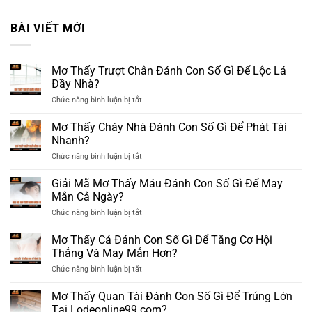
BÀI VIẾT MỚI
Mơ Thấy Trượt Chân Đánh Con Số Gì Để Lộc Lá
Đầy Nhà?
Chức năng bình luận bị tắt
ở
Mơ
Thấy
Mơ Thấy Cháy Nhà Đánh Con Số Gì Để Phát Tài
Trượt
Nhanh?
Chân
Đánh
Chức năng bình luận bị tắt
ở
Con
Mơ
Số
Thấy
Giải Mã Mơ Thấy Máu Đánh Con Số Gì Để May
Gì
Cháy
Mắn Cả Ngày?
Để
Nhà
Lộc
Đánh
Chức năng bình luận bị tắt
ở
Lá
Con
Giải
Đầy
Số
Mã
Mơ Thấy Cá Đánh Con Số Gì Để Tăng Cơ Hội
Nhà?
Gì
Mơ
Thắng Và May Mắn Hơn?
Để
Thấy
Phát
Máu
Chức năng bình luận bị tắt
ở
Tài
Đánh
Mơ
Nhanh?
Con
Thấy
Mơ Thấy Quan Tài Đánh Con Số Gì Để Trúng Lớn
Số
Cá
Tại Lodeonline99.com?