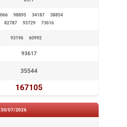
066
98895
34187
38854
82787
93729
73616
93196
60992
93617
35544
167105
-
30/07/2026