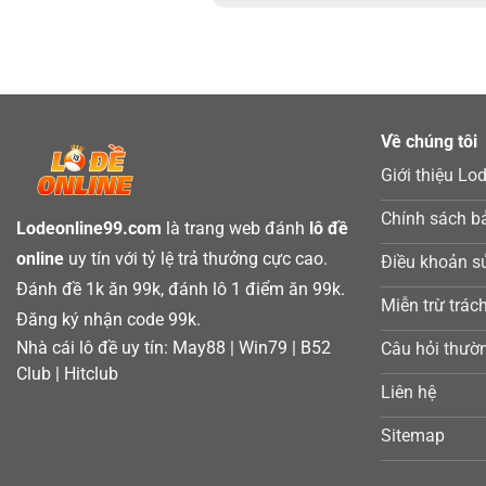
Về chúng tôi
Giới thiệu Lo
Chính sách b
Lodeonline99.com
là trang web đánh
lô đề
online
uy tín với tỷ lệ trả thưởng cực cao.
Điều khoản s
Đánh đề 1k ăn 99k, đánh lô 1 điểm ăn 99k.
Miễn trừ trác
Đăng ký nhận code 99k.
Nhà cái lô đề uy tín:
May88
|
Win79
|
B52
Câu hỏi thườ
Club
|
Hitclub
Liên hệ
Sitemap