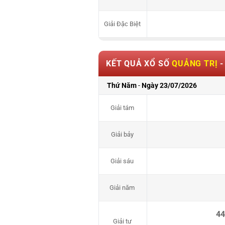
Giải Đặc Biệt
KẾT QUẢ XỔ SỐ
QUẢNG TRỊ
Thứ Năm
-
Ngày
23/07/2026
Giải tám
Giải bảy
Giải sáu
Giải năm
44
Giải tư