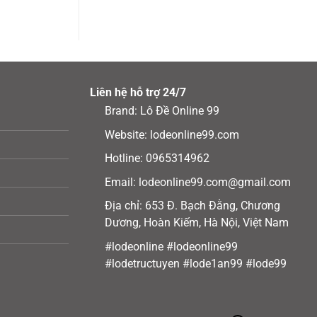
Liên hệ hỗ trợ 24/7
Brand: Lô Đề Online 99
Website: lodeonline99.com
Hotline: 0965314962
Email:
lodeonline99.com@gmail.com
Địa chỉ: 653 Đ. Bạch Đằng, Chương
Dương, Hoàn Kiếm, Hà Nội, Việt Nam
#lodeonline #lodeonline99
#lodetructuyen #lode1an99 #lode99