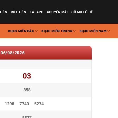
TIỀN
RÚT TIỀN
TẢI APP
KHUYẾN MÃI
SỔ MƠ LÔ ĐỀ
KQXS MIỀN BẮC
KQXS MIỀN TRUNG
KQXS MIỀN NAM
-
06/08/2026
03
858
1298
7740
5274
8577