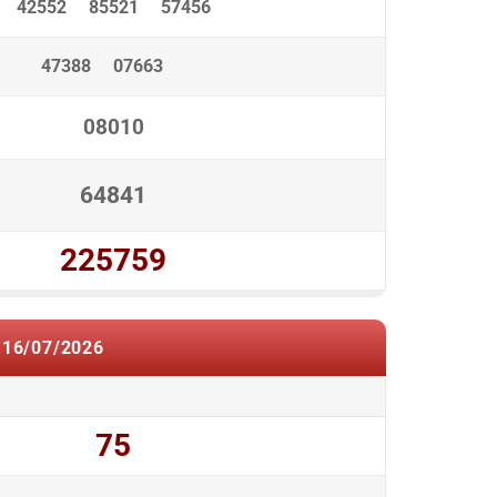
42552
85521
57456
47388
07663
08010
64841
225759
-
16/07/2026
75