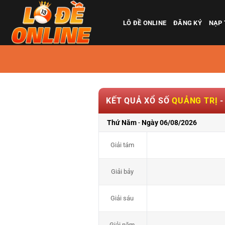
Bỏ
qua
LÔ ĐỀ ONLINE
ĐĂNG KÝ
NẠP 
nội
dung
KẾT QUẢ XỔ SỐ
QUẢNG TRỊ
Thứ Năm
-
Ngày
06/08/2026
Giải tám
Giải bảy
Giải sáu
Giải năm