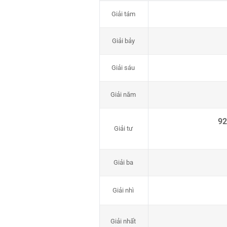
Giải tám
Giải bảy
Giải sáu
Giải năm
92
Giải tư
Giải ba
Giải nhì
Giải nhất